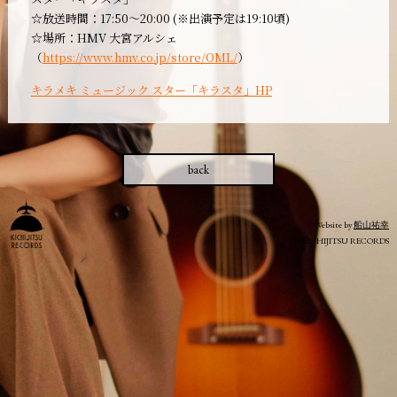
☆放送時間：17:50～20:00 (※出演予定は19:10頃)
☆場所：HMV 大宮アルシェ
（
https://www.hmv.co.jp/store/OML/
）
キラメキ ミュージック スター「キラスタ」HP
back
Website by
船山祐幸
© KICHIJITSU RECORDS