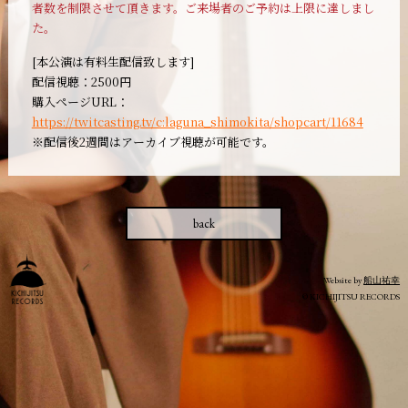
者数を制限させて頂きます。ご来場者のご予約は上限に達しまし
た。
[本公演は有料生配信致します]
配信視聴：2500円
購入ページURL：
https://twitcasting.tv/c:laguna_shimokita/shopcart/11684
※配信後2週間はアーカイブ視聴が可能です。
back
Website by
船山祐幸
© KICHIJITSU RECORDS