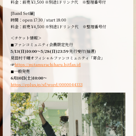
料金：前売 ¥3,500 ※別途1ドリンク代 ※整理番号付
[Band Set編]
時間：open 17:30 / start 18:00
料金：前売 ¥4,500 ※別途1ドリンク代 ※整理番号付
＜チケット情報＞
◼︎ファンコミュニティ会員限定先行
5/13(日)10:00～5/28(日)23:59
先行受付(抽選)
見田村千晴オフィシャルファンコミュニティ「寄合」
☞
https://mitamurachiharu.bitfan.id
◼︎一般発売
6月10日(土)10:00～
https://eplus.jp/sf/word/0000044333